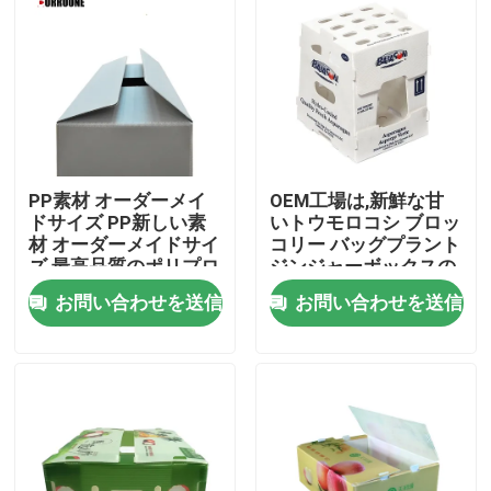
PP素材 オーダーメイ
OEM工場は,新鮮な甘
ドサイズ PP新しい素
いトウモロコシ ブロッ
材 オーダーメイドサイ
コリー バッグプラント
ズ 最高品質のポリプロ
ジンジャーボックスの
ピレン pp 波紋製 ミツ
ためのPP プラスチッ
お問い合わせを送信
お問い合わせを送信
バチプラスチック
クの波紋箱を生産
家へ
製品
ビデオ