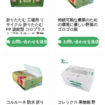
わたしたち に つい て
折りたたむ 工場用 リ
持続可能な農業のため
サイクル 折りたたむ
の環境に優しい野菜の
工場 ツアー
PP 波紋型 コロプラス
ゴロゴロ箱
ト プラスチック 果物
野菜 箱
お問い合わせを送信
お問い合わせを送信
品質管理
引金 を 求め て ください
野菜波形箱
フルーツの波形箱
コルルーネ 防水 折り
コレックス 果物箱 野
波形のプラスチック木の監視