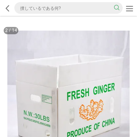
2
/
14