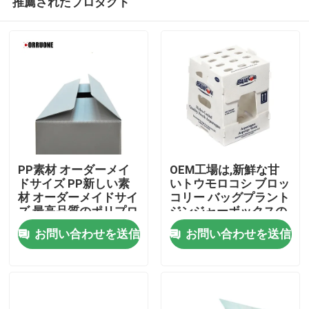
推薦されたプロダクト
PP素材 オーダーメイ
OEM工場は,新鮮な甘
ドサイズ PP新しい素
いトウモロコシ ブロッ
材 オーダーメイドサイ
コリー バッグプラント
ズ 最高品質のポリプロ
ジンジャーボックスの
家へ
ピレン pp 波紋製 ミツ
ためのPP プラスチッ
お問い合わせを送信
お問い合わせを送信
バチプラスチック
クの波紋箱を生産
製品
ビデオ