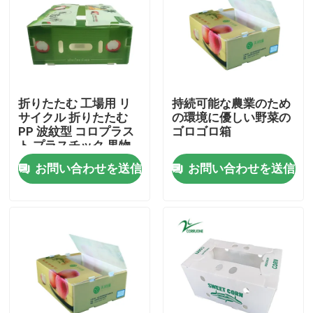
わたしたち に つい て
工場 ツアー
折りたたむ 工場用 リ
持続可能な農業のため
サイクル 折りたたむ
の環境に優しい野菜の
品質管理
PP 波紋型 コロプラス
ゴロゴロ箱
ト プラスチック 果物
野菜 箱
お問い合わせを送信
お問い合わせを送信
引金 を 求め て ください
野菜波形箱
フルーツの波形箱
波形のプラスチック木の監視