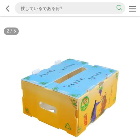
2
/
5