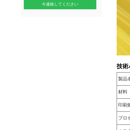
今連絡してください
技術
製品
材料
印刷
プロ