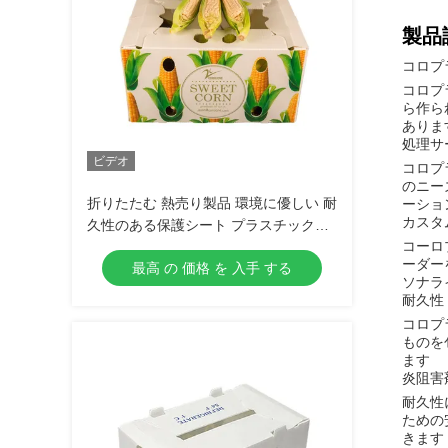
製品
コロプラ
コロプ
ら作ら
ありま
処理サ
ビデオ
コロプ
のニー
折りたたむ 熱売り製品 環境に優しい 耐
ーショ
カスタ
久性のある保護シート プラスチック野
コーロ
菜と果物の箱
ーダー
最高 の 価格 を 入手 する
ソナラ
耐久性
コロプ
ものを
ます
炎阻害
耐久性
ための
きます