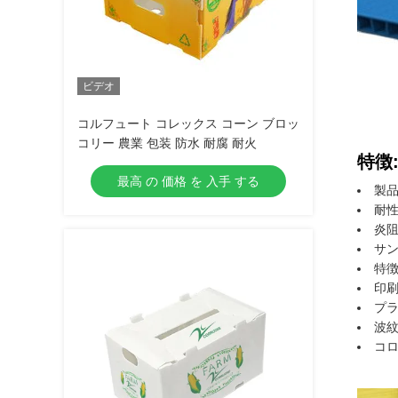
ビデオ
コルフュート コレックス コーン ブロッ
コリー 農業 包装 防水 耐腐 耐火
特徴
最高 の 価格 を 入手 する
製品
耐性
炎阻
サン
特徴
印刷
プ
波
コ