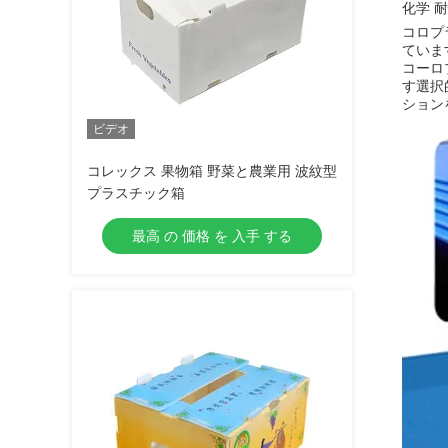
化学 
コロプ
ています
コーロ
す選択
ション
ビデオ
コレックス 果物箱 野菜と農業用 波紋型
プラスチック箱
最高 の 価格 を 入手 する