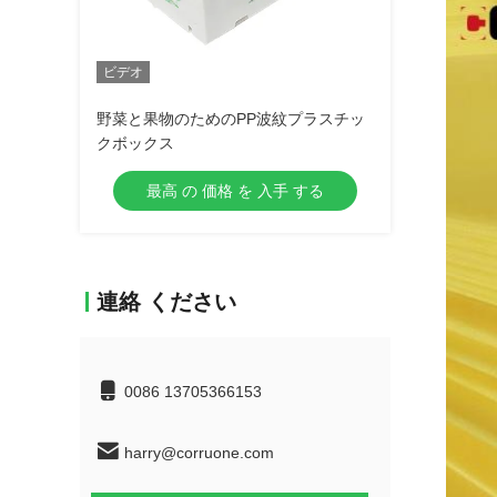
ビデオ
野菜と果物のためのPP波紋プラスチッ
クボックス
最高 の 価格 を 入手 する
連絡 ください
0086 13705366153
harry@corruone.com