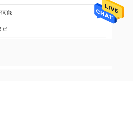
択可能
うだ