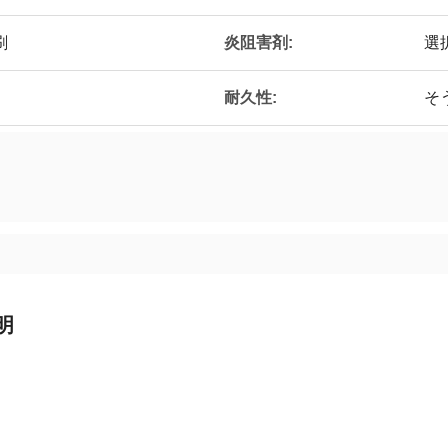
刷
炎阻害剤:
選
耐久性:
そ
明