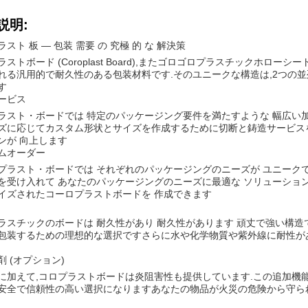
説明:
スト 板 ― 包装 需要 の 究極 的 な 解決策
ラストボード (Coroplast Board),またゴロゴロプラスチックホロ
れる汎用的で耐久性のある包装材料です.そのユニークな構造は,2つの
す
ービス
ラスト・ボードでは 特定のパッケージング要件を満たすような 幅広い
ズに応じてカスタム形状とサイズを作成するために切断と鋳造サービス
ンが 向上します
ムオーダー
プラスト・ボードでは それぞれのパッケージングのニーズが ユニークで
を受け入れて あなたのパッケージングのニーズに最適な ソリューションを提
イズされたコーロプラストボードを 作成できます
ラスチックのボードは 耐久性があり 耐久性があります 頑丈で強い構造
包装するための理想的な選択ですさらに水や化学物質や紫外線に耐性があ
剤 (オプション)
に加えて,コロプラストボードは炎阻害性も提供しています.この追加機
安全で信頼性の高い選択になりますあなたの物品が火災の危険から守ら