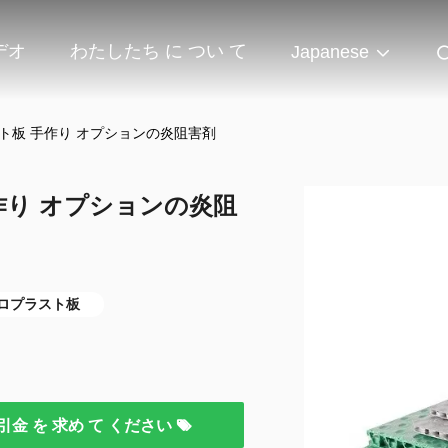
デオ
わたしたち に つい て
Japanese
ト板 手作り オプションの炎阻害剤
作り オプションの炎阻
コロプラスト板
引金 を 求め て ください