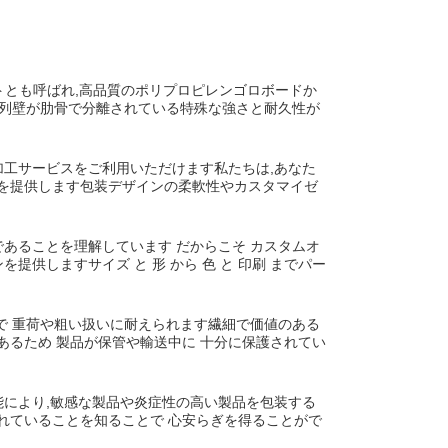
ーシートとも呼ばれ,高品質のポリプロピレンゴロボードか
並列壁が肋骨で分離されている特殊な強さと耐久性が
加工サービスをご利用いただけます私たちは,あなた
を提供します包装デザインの柔軟性やカスタマイゼ
あることを理解しています だからこそ カスタムオ
供しますサイズ と 形 から 色 と 印刷 までパー
で 重荷や粗い扱いに耐えられます繊細で価値のある
るため 製品が保管や輸送中に 十分に保護されてい
能により,敏感な製品や炎症性の高い製品を包装する
れていることを知ることで 心安らぎを得ることがで