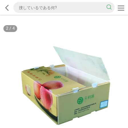
2
/
4