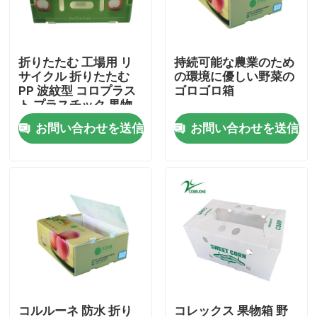
わたしたち に つい て
折りたたむ 工場用 リ
持続可能な農業のため
サイクル 折りたたむ
の環境に優しい野菜の
工場 ツアー
PP 波紋型 コロプラス
ゴロゴロ箱
ト プラスチック 果物
野菜 箱
お問い合わせを送信
お問い合わせを送信
品質管理
引金 を 求め て ください
野菜波形箱
フルーツの波形箱
波形のプラスチック木の監視
コルルーネ 防水 折り
コレックス 果物箱 野