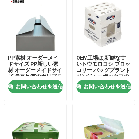
PP素材 オーダーメイ
OEM工場は,新鮮な甘
ドサイズ PP新しい素
いトウモロコシ ブロッ
材 オーダーメイドサイ
コリー バッグプラント
ズ 最高品質のポリプロ
ジンジャーボックスの
ピレン pp 波紋製 ミツ
ためのPP プラスチッ
お問い合わせを送信
お問い合わせを送信
バチプラスチック
クの波紋箱を生産
家へ
製品
ビデオ