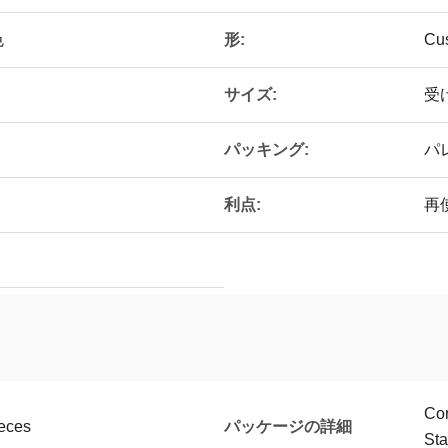
形:
色
Cu
サイズ:
受
パッキング:
パ
利点:
再
C
パッケージの詳細
ieces
St