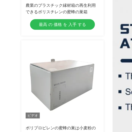
農業のプラスチック縁材箱の再生利用
できるポリスチレンの蜜蜂の巣箱
最高 の 価格 を 入手 する
ビデオ
ポリプロピレンの蜜蜂の巣は小麦粉の