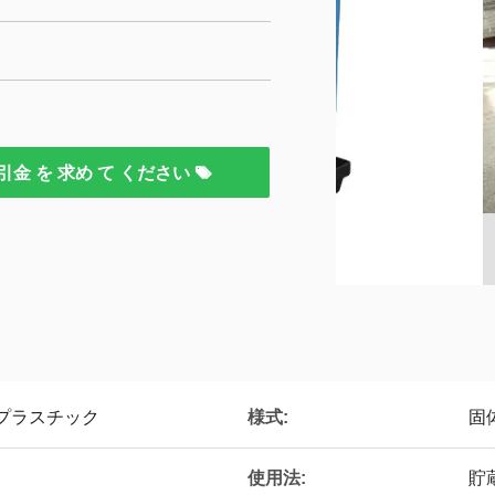
引金 を 求め て ください
様式:
プラスチック
固
使用法:
貯