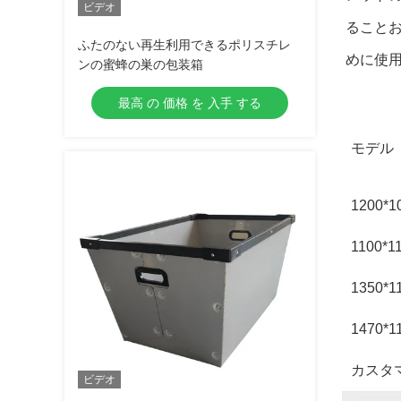
ビデオ
ること
ふたのない再生利用できるポリスチレ
めに使
ンの蜜蜂の巣の包装箱
最高 の 価格 を 入手 する
モデル
1200*1
1100*1
1350*1
1470*1
カスタ
ビデオ