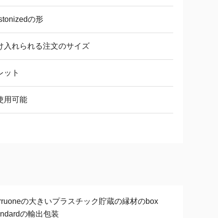
stonizedの形
け入れられる注文のサイズ
レット
使用可能
orruoneの大きいプラスチック貯蔵の縁材のbox
andardの輸出包装