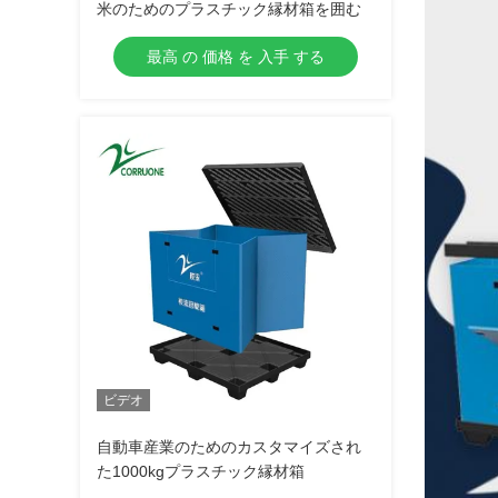
米のためのプラスチック縁材箱を囲む
最高 の 価格 を 入手 する
ビデオ
自動車産業のためのカスタマイズされ
た1000kgプラスチック縁材箱