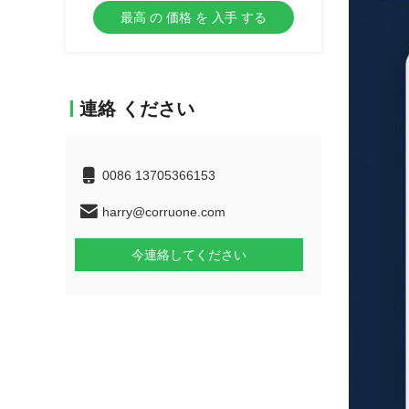
最高 の 価格 を 入手 する
連絡 ください
0086 13705366153
harry@corruone.com
今連絡してください