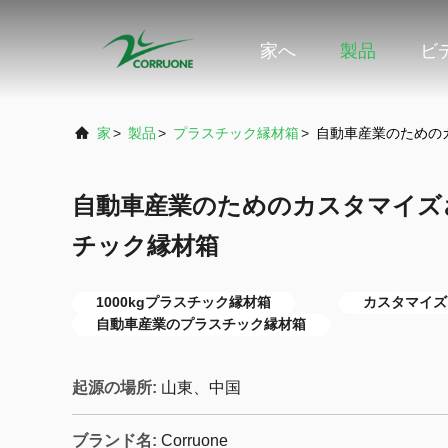
家へ
製品
ビ
家
>
製品
>
プラスチック縁材箱
>
自動車産業のためのカ
自動車産業のためのカスタマイズさ
チック縁材箱
1000kgプラスチック縁材箱
カスタマイズ
自動車産業のプラスチック縁材箱
起源の場所:
山東、中国
ブランド名:
Corruone