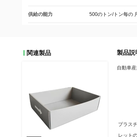
供給の能力
500のトン/トン每の 
製品説
関連製品
自動車産
プラス
レット