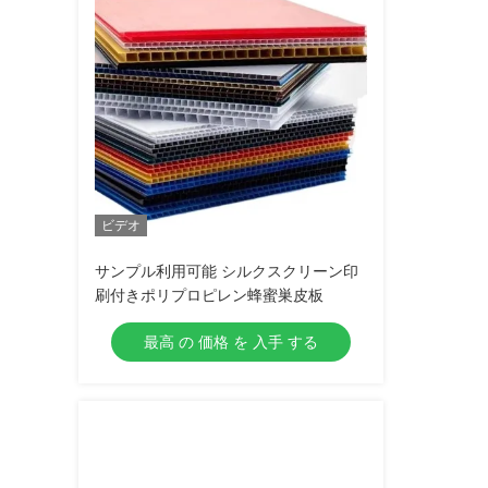
ビデオ
サンプル利用可能 シルクスクリーン印
刷付きポリプロピレン蜂蜜巣皮板
最高 の 価格 を 入手 する