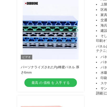
上
区
家
交
海
建
そ
印刷オ
パネル
テクニ
パネ
ビデオ
パネ
パーソナライズされたPp蜂蜜パネル 厚
パネ
さ6mm
水吸収
印刷
最高 の 価格 を 入手 する
スケ
サン
詳細 に