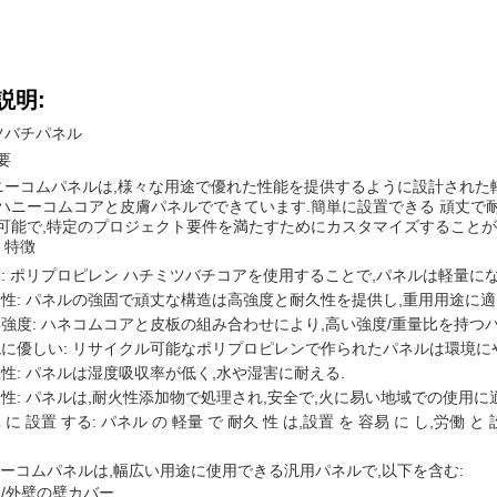
説明:
ミツバチパネル
要
ハニーコムパネルは,様々な用途で優れた性能を提供するように設計された
ハニーコムコアと皮膚パネルでできています.簡単に設置できる 頑丈で
可能で,特定のプロジェクト要件を満たすためにカスタマイズすることが
 特徴
: ポリプロピレン ハチミツバチコアを使用することで,パネルは軽量に
性: パネルの強固で頑丈な構造は高強度と耐久性を提供し,重用用途に適
強度: ハネコムコアと皮板の組み合わせにより,高い強度/重量比を持つ
に優しい: リサイクル可能なポリプロピレンで作られたパネルは環境にや
性: パネルは湿度吸収率が低く,水や湿害に耐える.
性: パネルは,耐火性添加物で処理され,安全で,火に易い地域での使用に
 に 設置 する: パネル の 軽量 で 耐久 性 は,設置 を 容易 に し,労働 と 
ニーコムパネルは,幅広い用途に使用できる汎用パネルで,以下を含む:
/外壁の壁カバー