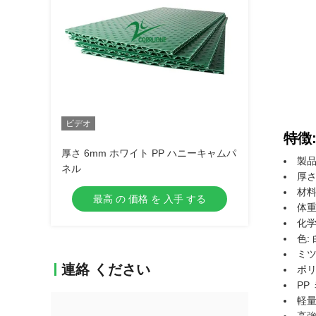
ビデオ
特徴
厚さ 6mm ホワイト PP ハニーキャムパ
製品
ネル
厚さ
材料
最高 の 価格 を 入手 する
体重:
化学
色: 
ミツ
連絡 ください
ポリ
PP
軽