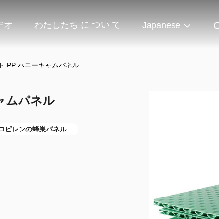
デオ
わたしたち に つい て
Japanese
イト PP ハニーキャムパネル
キャムパネル
ロピレンの蜂巣パネル