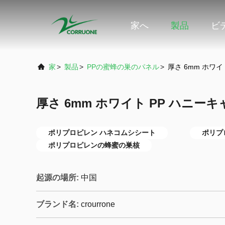
家へ
製品
ビ
家
>
製品
>
PPの蜜蜂の巣のパネル
>
厚さ 6mm ホワ
厚さ 6mm ホワイト PP ハニー
ポリプロピレン ハネコムシシート
ポリプ
ポリプロピレンの蜂蜜の巣核
起源の場所:
中国
ブランド名:
crourrone