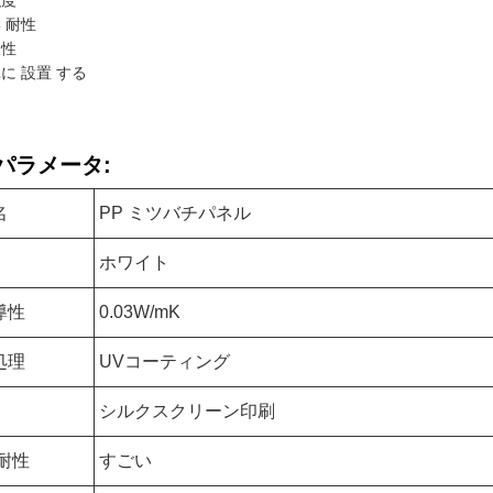
強度
 耐性
久性
に 設置 する
パラメータ:
名
PP ミツバチパネル
ホワイト
導性
0.03W/mK
処理
UVコーティング
シルクスクリーン印刷
耐性
すごい