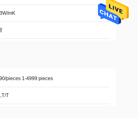
03W/mK
荷
90/pieces 1-4999 pieces
,T/T