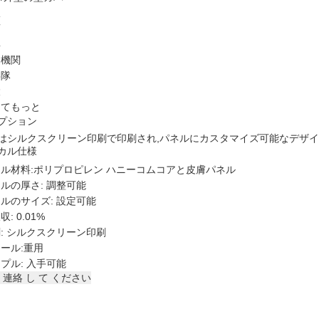
限
画
具
通機関
兵隊
設
してもっと
プション
はシルクスクリーン印刷で印刷され,パネルにカスタマイズ可能なデザイ
カル仕様
ル材料:ポリプロピレン ハニーコムコアと皮膚パネル
ルの厚さ: 調整可能
ルのサイズ: 設定可能
: 0.01%
: シルクスクリーン印刷
ール:重用
プル: 入手可能
 連絡 し て ください