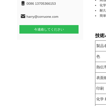
高
0086 13705366153
化学
耐
簡単
harry@corruone.com
今連絡してください
技術
製品
色
熱伝
表面
印刷
化学 