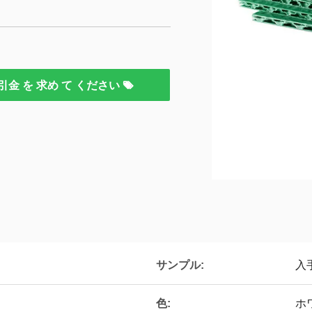
引金 を 求め て ください
サンプル:
入
色:
ホ