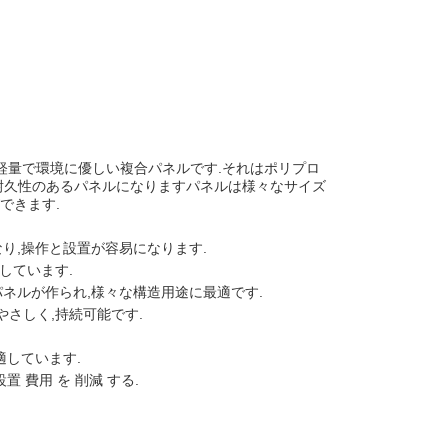
軽量で環境に優しい複合パネルです.それはポリプロ
耐久性のあるパネルになりますパネルは様々なサイズ
できます.
なり,操作と設置が容易になります.
しています.
パネルが作られ,様々な構造用途に最適です.
さしく,持続可能です.
適しています.
設置 費用 を 削減 する.