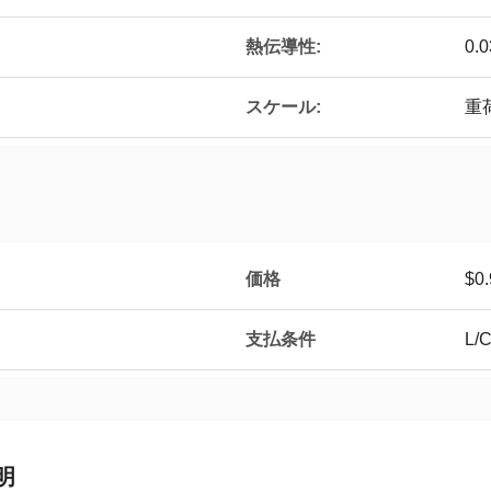
熱伝導性:
0.
スケール:
重
価格
$0.
支払条件
L/C
明