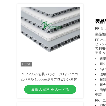
製品
PP 
製品概
PP 
ピレン
で利用
主要 な
軽量
耐久
ビデオ
高い
PEフィルム包装 パッケージ Pp ハニコ
環境
ムパネル 1500gmポリプロピレン素材
耐湿
耐火
最高 の 価格 を 入手 する
簡単
申請
PPハ
内部