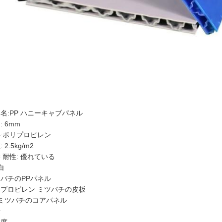
:
名:PP ハニーキャブパネル
: 6mm
:ポリプロピレン
 2.5kg/m2
 耐性: 優れている
白
バチのPPパネル
プロピレン ミツバチの皮板
 ミツバチのコアパネル
量