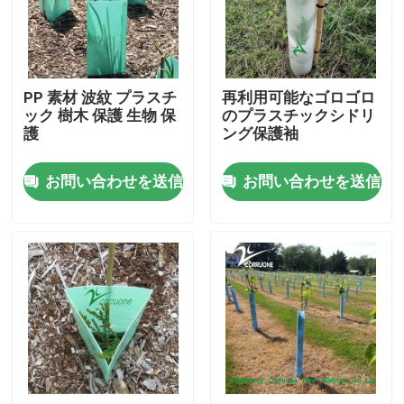
わたしたち に つい て
PP 素材 波紋 プラスチ
再利用可能なゴロゴロ
工場 ツアー
ック 樹木 保護 生物 保
のプラスチックシドリ
護
ング保護袖
品質管理
お問い合わせを送信
お問い合わせを送信
引金 を 求め て ください
野菜波形箱
フルーツの波形箱
波形のプラスチック木の監視