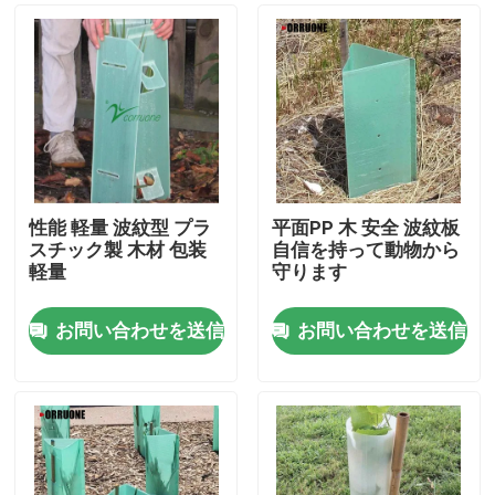
性能 軽量 波紋型 プラ
平面PP 木 安全 波紋板
スチック製 木材 包装
自信を持って動物から
軽量
守ります
お問い合わせを送信
お問い合わせを送信
家へ
製品
ビデオ