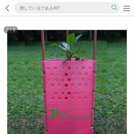
2
/
2